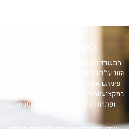
האני מאמין שלנו
המשרד הוקם בשנת 1999. השותפים, בני
הזוג עו"ד גיל פלג ועו"ד חוה פלג, רואים לנגד
עיניהם את טובת לקוחות המשרד ודוגלים
במקצוענות חסרת פשרות, יחס אישי ללקוח
ופתרונות יצירתיים לסוגיות משפטיות
מורכבות.