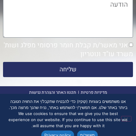
אני מאשר/ת קבלת חומר פרסומי מפלג ושות'
משרד עו"ד ונוטריון
שליחה
מדיניות פרטיות
|
תקנון האתר והצהרת נגישות
אנו משתמשים בעוגיות (קוקיז) כדי להבטיח שתקבל/י את החוויה הטובה
ביותר באתר שלנו. אם תמשיך/י להשתמש באתר, נניח שהנך מרוצה מכך.
© כל הזכויות שמורות לפלג ושות' משרד עורכי דין ונוטריון. כל
We use cookies to ensure that we give you the best
האמור להלן אינו מהווה ייעוץ משפטי, או תחליף לייעוץ משפטי.
experience on our website. If you continue to use this site we
will assume that you are happy with it.
נבנה ע”י פנינה ולטר
בניי
ת אתרים לעורכי דין
מאשר/ת
Privacy policy