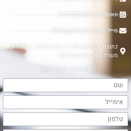
וואטסאפ: 072-2200948
מייל: office@peleglaw.co.il
כתובת: המלאכה 13 ב', בית טרמינל 1, קומה 3,
משרד 305, א.ת צפוני לוד
מוזמנים ליצור קשר