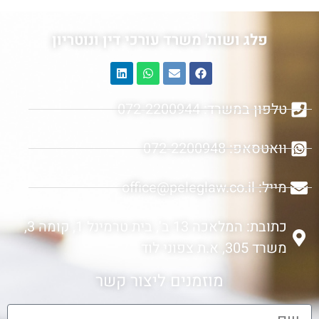
פלג ושות' משרד עורכי דין ונוטריון
טלפון במשרד: 072-2200944
וואטסאפ: 072-2200948
מייל: office@peleglaw.co.il
כתובת: המלאכה 13 ב', בית טרמינל 1, קומה 3,
משרד 305, א.ת צפוני לוד
מוזמנים ליצור קשר