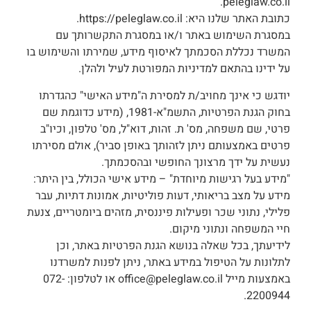
peleglaw.co.il.
כתובת האתר שלנו היא: https://peleglaw.co.il.
במסגרת השימוש באתר ו/או במסגרת התקשרותך עם
המשרד נכללת הסכמתך לאיסוף מידע, שמירתו והשימוש בו
על ידינו בהתאם למדיניות המפורטת לעיל ולהלן.
יודגש כי אינך מחויב/ת למסירת ה"מידע האישי" כהגדרתו
בחוק הגנת הפרטיות, התשמ"א-1981, (מידע כדוגמת שם
פרטי, שם משפחה, מס' ת. זהות, דוא"ל, מס' טלפון, וכיו"ב
פרטים באמצעותם ניתן לזהותך באופן סביר), אולם מסירתו
נעשית על ידך מרצונך החופשי ובהסכמתך.
"מידע בעל רגישות מיוחדת" – מידע אישי הכולל, בין היתר:
מידע על מצב בריאותי, דעות פוליטיות, אמונות דתיות, עבר
פלילי, נתוני שכר ופעילות פיננסית, מזהים ביומטריים, צנעת
חיי המשפחה ונתוני מיקום.
לידיעתך, בכל שאלה בנושא הגנת הפרטיות באתר, וכן
לתלונות על הטיפול במידע באתר, ניתן לפנות למשרדנו
באמצעות מייל office@peleglaw.co.il או לטלפון: 072-
2200944.