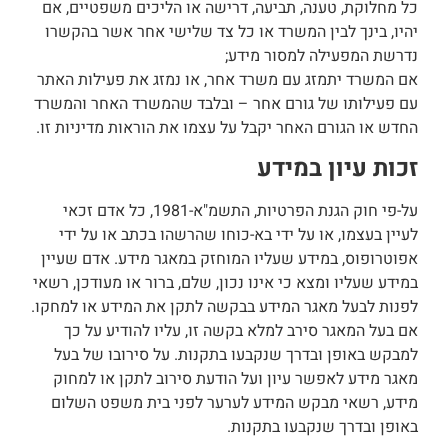
כל מחלוקת, טענה, תביעה, דרישה או הליכים משפטיים, אם
יהיו, בינך לבין המשרד או כל צד שלישי אחר אשר בהקשרו
נדרשת המפעילה למסור מידע;
אם המשרד יתמזג עם משרד אחר, או נמזג את פעילות האתר
עם פעילותו של גורם אחר – ובלבד שהמשרד האחר והמשרד
החדש או הגורם האחר יקבל על עצמו את הוראות מדיניות זו.
זכות עיון במידע
על-פי חוק הגנת הפרטיות, התשמ"א-1981, כל אדם זכאי
לעיין בעצמו, או על ידי בא-כוחו שהרשהו בכתב או על ידי
אפוטרופוס, במידע שעליו המוחזק במאגר מידע. אדם שעיין
במידע שעליו ומצא כי אינו נכון, שלם, ברור או מעודכן, רשאי
לפנות לבעל מאגר המידע בבקשה לתקן את המידע או למחקו.
אם בעל המאגר סירב למלא בקשה זו, עליו להודיע על כך
למבקש באופן ובדרך שנקבעו בתקנות. על סירובו של בעל
מאגר מידע לאפשר עיון ועל הודעת סירוב לתקן או למחוק
מידע, רשאי מבקש המידע לערער לפני בית משפט השלום
באופן ובדרך שנקבעו בתקנות.