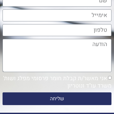
אני מאשר/ת קבלת חומר פרסומי מפלג ושות'
משרד עו"ד ונוטריון
שליחה