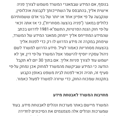
בנוסף, אם המידע שבמאגרי המשרד משמש לצורך פניה
אישית אליך, בהתבסס על השתייכותך לקבוצת אוכלוסין,
שנקבעה על פי אפיון אחד או יותר של בני אדם ששמותיהם
כלולים במאגר ("פניה בהצעה מסחרית"), כי אז אתה זכאי
על-פי חוק הגנת הפרטיות, התשמ"א-1981 לדרוש בכתב
שהמידע המתייחס אליך יימחק ממאגר המידע של המשרד,
שימחק במקרה זה מידע הדרוש לו רק כדי לפנות אליך
בהצעות מסחריות כאמור לעיל. מידע הדרוש למשרד לשם
ניהול עסקיו יוסיף להישמר אצל המשרד על-פי דין, אך לא
ישמש עוד לצורך פניות אליך. אם בתוך 30 יום לא תקבל
הודעה כי המידע שביקשת מהמשרד למחוק אכן נמחק על-פי
סעיף זה, תהיה זכאי לפנות לבית משפט באופן הקבוע
בתקנות שמכוח החוק, כדי שיורה למשרד לפעול כאמור.
מחויבות המשרד לאבטחת מידע
המשרד מיישם באתר מערכות ונהלים לאבטחת מידע. בעוד
שמערכות ונהלים אלה מצמצמים את הסיכונים לחדירה