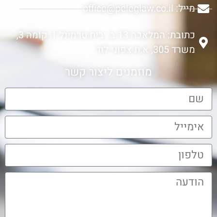
מייל: office@peleglaw.co.il
כתובת: המלאכה 13 ב', בית טרמינל 1, קומה 3,
משרד 305, א.ת צפוני לוד
מוזמנים ליצור קשר