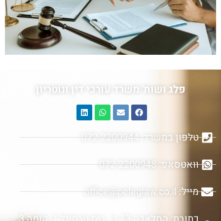
פלג ושות' משרד עורכי דין ונוטריון
טלפון במשרד: 072-2200944
וואטסאפ: 072-2200948
מייל: office@peleglaw.co.il
כתובת: המלאכה 13 ב', בית טרמינל 1, קומה 3,