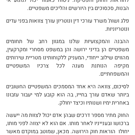
להוראות החוק והפסיקה. ניסוח כאמור יכול למנוע אי
הבנות, סכסוכים בין היורשים והליכים משפטיים.
פלג ושות' משרד עורכי דין ונוטריון עורך צוואות בפני עדים
ונוטריוניות.
ההבנה והמקצועיות שלנו במגוון רחב של תחומים
משפטיים הן בדיני ירושה והן במשפט מסחרי ומקרקעין,
מהווים שילוב ייחודי, המעניק ללקוחותינו מטריית שירותים
מקיפה הנותנת מענה לכל צרכיו המשפטיים
והמשפחתיים.
לסיכום, צוואה היא אחד המסמכים המשפטיים החשובים
ביותר שאדם עורך בחייו, בה הוא קובע למי יעבור עזבונו
באחרית ימיו ושנותיו וכיצד יחולק.
החוק מתיר מספר דרכים שבהן אדם יכול לצוות מה ייעשה
ברכושו ובענייניו לאחר מותו. אם הוא לא יצווה לפני מותו,
יחולו הוראות חוק הירושה. מכאן, שמוטב במוקדם מאשר