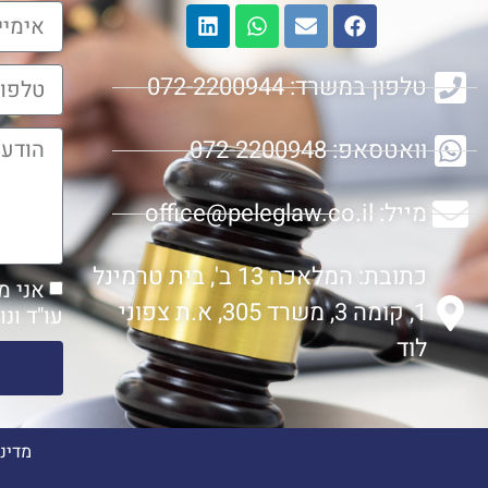
טלפון במשרד: 072-2200944
וואטסאפ: 072-2200948
מייל: office@peleglaw.co.il
כתובת: המלאכה 13 ב', בית טרמינל
אני מ
1, קומה 3, משרד 305, א.ת צפוני
עו"ד ונו
לוד
מדינ