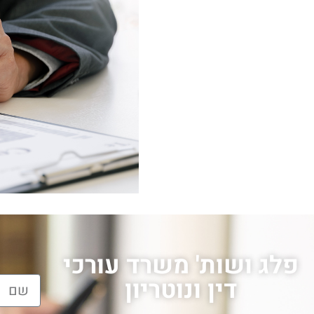
פלג ושות' משרד עורכי
דין ונוטריון