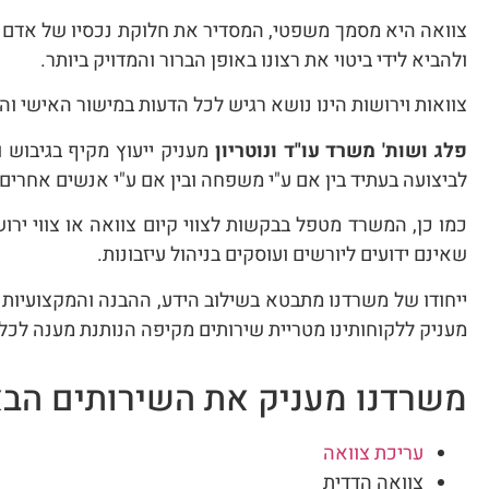
צוואה היא מסמך משפטי, המסדיר את חלוקת נכסיו של אדם ל
ולהביא לידי ביטוי את רצונו באופן הברור והמדויק ביותר.
צוואות וירושות הינו נושא רגיש לכל הדעות במישור האישי ו
פלג ושות' משרד עו"ד ונוטריון
מעניק ייעוץ מקיף בגיבוש ו
לביצועה בעתיד בין אם ע"י משפחה ובין אם ע"י אנשים אחרים
כמו כן, המשרד מטפל בבקשות לצווי קיום צוואה או צווי יר
שאינם ידועים ליורשים ועוסקים בניהול עיזבונות.
ייחודו של משרדנו מתבטא בשילוב הידע, ההבנה והמקצועיות ב
מעניק ללקוחותינו מטריית שירותים מקיפה הנותנת מענה לכל
משרדנו מעניק את השירותים הבא
עריכת צוואה
צוואה הדדית