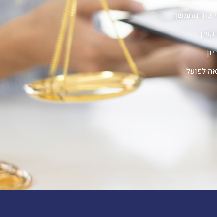
י כוח מתמשך
קעין
יון
אה לפועל