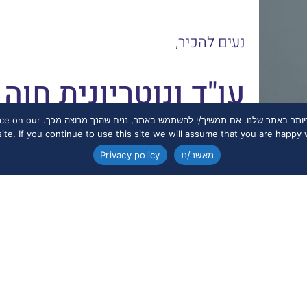
נעים להכיר,
עו"ד ונוטריונית חוה 
אנו משתמשים בעוגיות (קוקיז
בוגרת BA בפסיכולוגיה מאוניברסיטת
te. If you continue to use this site we will assume that you are happy wi
מאשר/ת
Privacy policy
מוסמכת (M.A) בפסיכולוגיה של הס
פסיכולוגית רשומה בפנקס הפסיכולוגים. 
הישראלי לגישור, מוסמכת משרד המשפטים
רישיון נוטריון.