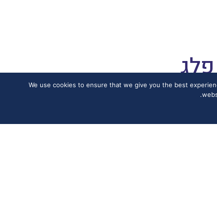
פלג
) כדי להבטיח שתקבל/י את החוויה הטובה ביותר באתר שלנו. אם תמשיך/י להשתמש באתר, נניח שהנך מרוצה מכך. We use cookies to ensure that we give you the best experience on our
 חיפה, בוגרת במשפטים מהמכללה למנהל,
websi
הוסמכה כעו״ד בשנת 2001, מוסמכת (.LL.M) במשפטים מאוניברסיטת תל אביב,
פורט והאימון הגופני מהמכללה למנהל.
בעלת תעודת גישור מאת גומא – המרכז
 לעריכת ייפוי כוח מתמשך ובעלת